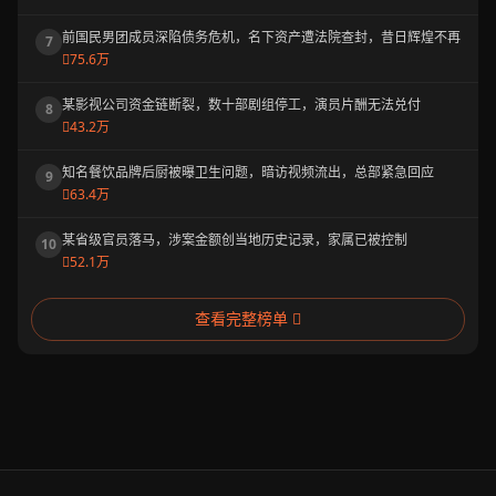
前国民男团成员深陷债务危机，名下资产遭法院查封，昔日辉煌不再
7
75.6万
某影视公司资金链断裂，数十部剧组停工，演员片酬无法兑付
8
43.2万
知名餐饮品牌后厨被曝卫生问题，暗访视频流出，总部紧急回应
9
63.4万
某省级官员落马，涉案金额创当地历史记录，家属已被控制
10
52.1万
查看完整榜单