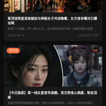
某顶流男星深夜被拍与神秘女子共进晚餐，女方身份曝光引爆
全网
知情人士透露，两人相识已久，此次被拍或将引发一场娱乐圈大地震
2026-04-14
234.0万
1.9万
娱乐圈
98
【今日独家】某一线女星宣布退圈，发文称身心俱疲，粉丝泪
崩
凌晨突发声明震惊娱乐圈，经纪公司尚未回应，业内人士称早有预兆