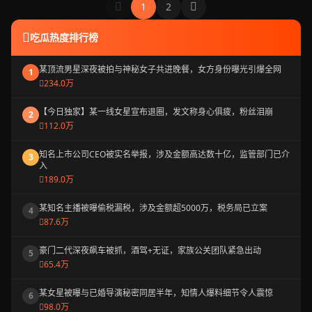
1
2
吃瓜热度排行榜
某顶流男星深夜被拍与神秘女子共进晚餐，女方身份曝光引爆全网
1
234.0万
【今日独家】某一线女星宣布退圈，发文称身心俱疲，粉丝泪崩
2
112.0万
知名上市公司CEO被实名举报，涉及金额高达数十亿，监管部门已介
3
入
189.0万
某知名主播被曝偷税漏税，涉及金额超5000万，税务局已立案
4
87.6万
豪门二代深夜飙车被抓，酒驾+无证，家族公关团队紧急出动
5
65.4万
某女星被曝与已婚导演秘密同居半年，知情人爆料细节令人震惊
6
98.0万