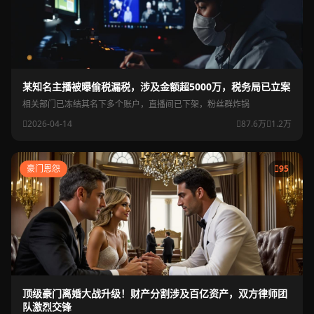
某知名主播被曝偷税漏税，涉及金额超5000万，税务局已立案
相关部门已冻结其名下多个账户，直播间已下架，粉丝群炸锅
2026-04-14
87.6万
1.2万
豪门恩怨
95
顶级豪门离婚大战升级！财产分割涉及百亿资产，双方律师团
队激烈交锋