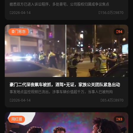
据悉双方已进入诉讼程序，多处豪宅、公司股权归属成争议焦点
2026-04-14
156.0万
9870
豪门恩怨
94
豪门二代深夜飙车被抓，酒驾+无证，家族公关团队紧急出动
事发地点监控视频已流出，涉事车辆价值超千万，当事人已被刑拘
2026-04-14
65.4万
8970
网红圈
93